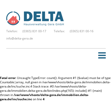
Telefon:
(0365) 831 00-17
Telefax:
(0365) 831 00-16
info@delta-gera.de
Startseite
Fatal error
: Uncaught TypeError: count(): Argument #1 ($value) must be of type
Neue Suche
Countable|array, null given in /var/www/vhosts/delta-gera.de/immobilien.delta-
gera.de/inc/suche.inc:4 Stack trace: #0 /var/www/vhosts/delta-
gera.de/immobilien.delta-gera.de/bin/index.php(165): include() #1 {main}
Merkzettel
thrown in
/var/www/vhosts/delta-gera.de/immobilien.delta-
gera.de/inc/suche.inc
on line
4
Kontakt