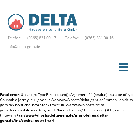
Telefon:
(0365) 831 00-17
Telefax:
(0365) 831 00-16
info@delta-gera.de
Startseite
Fatal error
: Uncaught TypeError: count(): Argument #1 ($value) must be of type
Neue Suche
Countable|array, null given in /var/www/vhosts/delta-gera.de/immobilien.delta-
gera.de/inc/suche.inc:4 Stack trace: #0 /var/www/vhosts/delta-
gera.de/immobilien.delta-gera.de/bin/index.php(165): include() #1 {main}
Merkzettel
thrown in
/var/www/vhosts/delta-gera.de/immobilien.delta-
gera.de/inc/suche.inc
on line
4
Kontakt