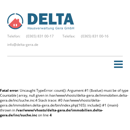
Telefon:
(0365) 831 00-17
Telefax:
(0365) 831 00-16
info@delta-gera.de
Startseite
Fatal error
: Uncaught TypeError: count(): Argument #1 ($value) must be of type
Neue Suche
Countable|array, null given in /var/www/vhosts/delta-gera.de/immobilien.delta-
gera.de/inc/suche.inc:4 Stack trace: #0 /var/www/vhosts/delta-
gera.de/immobilien.delta-gera.de/bin/index.php(165): include() #1 {main}
Merkzettel
thrown in
/var/www/vhosts/delta-gera.de/immobilien.delta-
gera.de/inc/suche.inc
on line
4
Kontakt