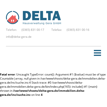
Telefon:
(0365) 831 00-17
Telefax:
(0365) 831 00-16
info@delta-gera.de
Startseite
Fatal error
: Uncaught TypeError: count(): Argument #1 ($value) must be of type
Neue Suche
Countable|array, null given in /var/www/vhosts/delta-gera.de/immobilien.delta-
gera.de/inc/suche.inc:4 Stack trace: #0 /var/www/vhosts/delta-
gera.de/immobilien.delta-gera.de/bin/index.php(165): include() #1 {main}
Merkzettel
thrown in
/var/www/vhosts/delta-gera.de/immobilien.delta-
gera.de/inc/suche.inc
on line
4
Kontakt