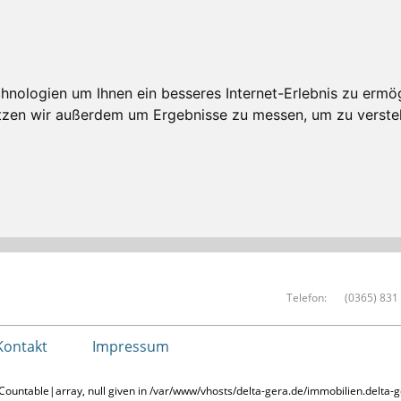
nologien um Ihnen ein besseres Internet-Erlebnis zu ermög
nutzen wir außerdem um Ergebnisse zu messen, um zu vers
Telefon:
(0365) 831
Kontakt
Impressum
Countable|array, null given in /var/www/vhosts/delta-gera.de/immobilien.delta-g