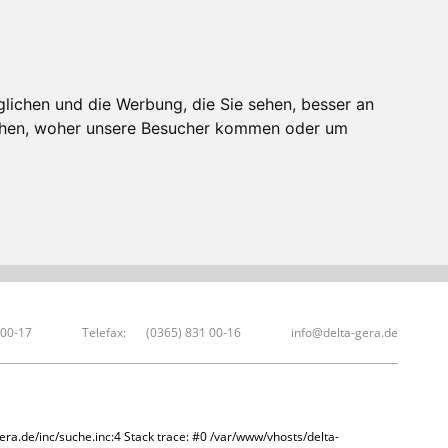
lichen und die Werbung, die Sie sehen, besser an
tehen, woher unsere Besucher kommen oder um
 00-17
Telefax:
(0365) 831 00-16
info@delta-gera.de
era.de/inc/suche.inc:4 Stack trace: #0 /var/www/vhosts/delta-