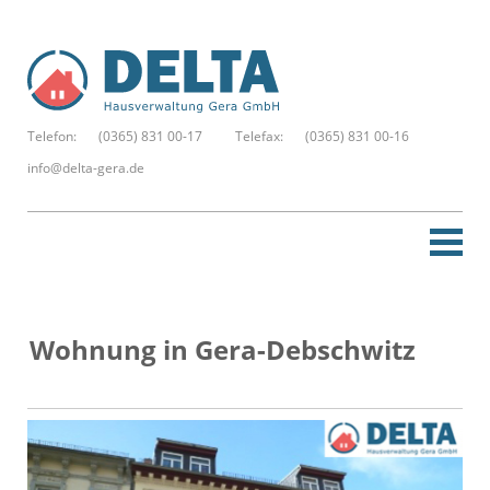
Telefon:
(0365) 831 00-17
Telefax:
(0365) 831 00-16
info@delta-gera.de
Startseite
Wohnung in Gera-Debschwitz
Neue Suche
Merkzettel
Kontakt