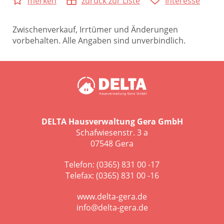
merken
zurück zur Liste
Interesse
Zwischenverkauf, Irrtümer und Änderungen
vorbehalten. Alle Angaben sind unverbindlich.
DELTA Hausverwaltung Gera GmbH
Schafwiesenstr. 3 a
07548 Gera
Telefon: (0365) 831 00 -17
Telefax: (0365) 831 00 -16
www.delta-gera.de
info@delta-gera.de