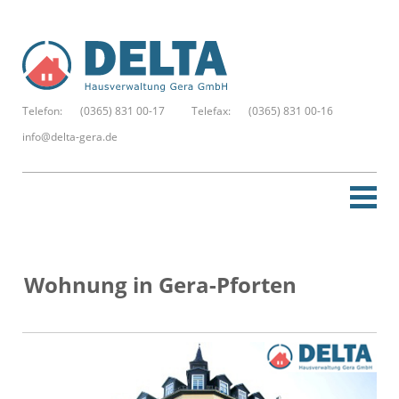
Telefon:
(0365) 831 00-17
Telefax:
(0365) 831 00-16
info@delta-gera.de
Startseite
Wohnung in Gera-Pforten
Neue Suche
Merkzettel
Kontakt