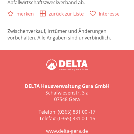
Abfallwirtschaftszweckverband ab.
merken
zurück zur Liste
Interesse
Zwischenverkauf, Irrtümer und Änderungen
vorbehalten. Alle Angaben sind unverbindlich.
DELTA Hausverwaltung Gera GmbH
Schafwiesenstr. 3 a
07548 Gera
Telefon: (0365) 831 00 -17
Telefax: (0365) 831 00 -16
www.delta-gera.de