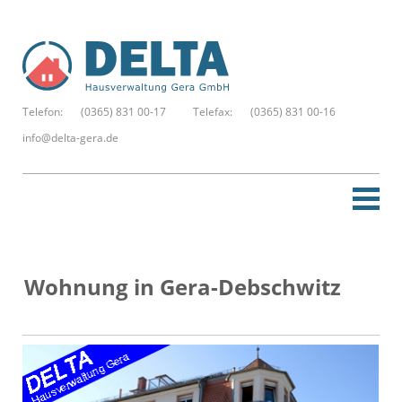
Telefon:
(0365) 831 00-17
Telefax:
(0365) 831 00-16
info@delta-gera.de
Startseite
Wohnung in Gera-Debschwitz
Neue Suche
Merkzettel
Kontakt