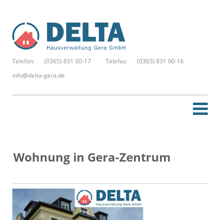
Telefon:
(0365) 831 00-17
Telefax:
(0365) 831 00-16
info@delta-gera.de
Startseite
Wohnung in Gera-Zentrum
Neue Suche
Merkzettel
Kontakt