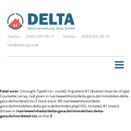
Telefon:
(0365) 831 00-17
Telefax:
(0365) 831 00-16
info@delta-gera.de
Startseite
Fatal error
: Uncaught TypeError: count(): Argument #1 ($value) must be of type
Neue Suche
Countable|array, null given in /var/www/vhosts/delta-gera.de/immobilien.delta-
gera.de/inc/detail.inc:3 Stack trace: #0 /var/www/vhosts/delta-
gera.de/immobilien.delta-gera.de/bin/index.php(165): include() #1 {main}
Merkzettel
thrown in
/var/www/vhosts/delta-gera.de/immobilien.delta-
gera.de/inc/detail.inc
on line
3
Kontakt