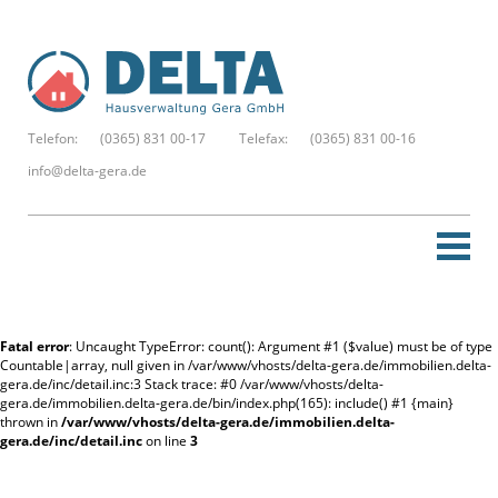
Telefon:
(0365) 831 00-17
Telefax:
(0365) 831 00-16
info@delta-gera.de
Startseite
Fatal error
: Uncaught TypeError: count(): Argument #1 ($value) must be of type
Neue Suche
Countable|array, null given in /var/www/vhosts/delta-gera.de/immobilien.delta-
gera.de/inc/detail.inc:3 Stack trace: #0 /var/www/vhosts/delta-
gera.de/immobilien.delta-gera.de/bin/index.php(165): include() #1 {main}
Merkzettel
thrown in
/var/www/vhosts/delta-gera.de/immobilien.delta-
gera.de/inc/detail.inc
on line
3
Kontakt